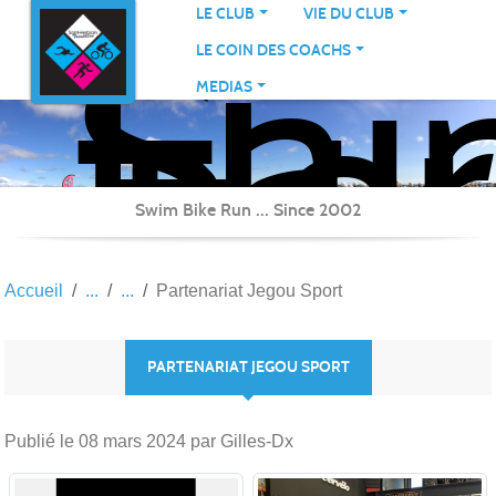
Sai
Panneau de gestion des cookies
LE CLUB
VIE DU CLUB
Her
LE COIN DES COACHS
Tri
MEDIAS
Swim Bike Run ... Since 2002
Accueil
Partenariat Jegou Sport
PARTENARIAT JEGOU SPORT
Publié le
08 mars 2024
par Gilles-Dx