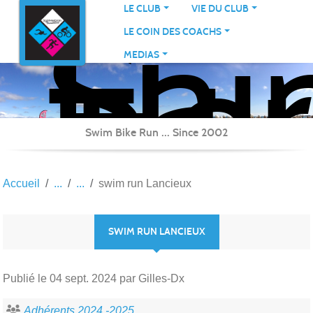
Sai
Panneau de gestion des cookies
LE CLUB
VIE DU CLUB
Her
LE COIN DES COACHS
Tri
MEDIAS
Swim Bike Run ... Since 2002
Accueil
swim run Lancieux
SWIM RUN LANCIEUX
Publié le
04 sept. 2024
par Gilles-Dx
Adhérents 2024 -2025