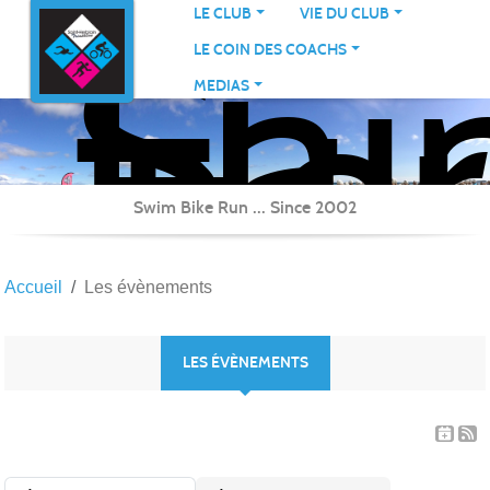
Sai
Panneau de gestion des cookies
LE CLUB
VIE DU CLUB
Her
LE COIN DES COACHS
Tri
MEDIAS
Swim Bike Run ... Since 2002
Accueil
Les évènements
LES ÉVÈNEMENTS