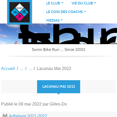
Sai
Panneau de gestion des cookies
LE CLUB
VIE DU CLUB
Her
LE COIN DES COACHS
Tri
MEDIAS
Swim Bike Run ... Since 2002
Accueil
Lacanau Mai 2022
LACANAU MAI 2022
Publié le
09 mai 2022
par Gilles-Dx
Adhérent 2021-2022