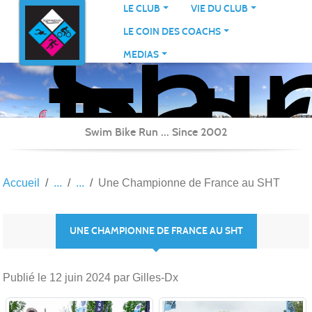
Sai
Panneau de gestion des cookies
LE CLUB
VIE DU CLUB
Her
LE COIN DES COACHS
Tri
MEDIAS
Swim Bike Run ... Since 2002
Accueil
Une Championne de France au SHT
UNE CHAMPIONNE DE FRANCE AU SHT
Publié le
12 juin 2024
par Gilles-Dx