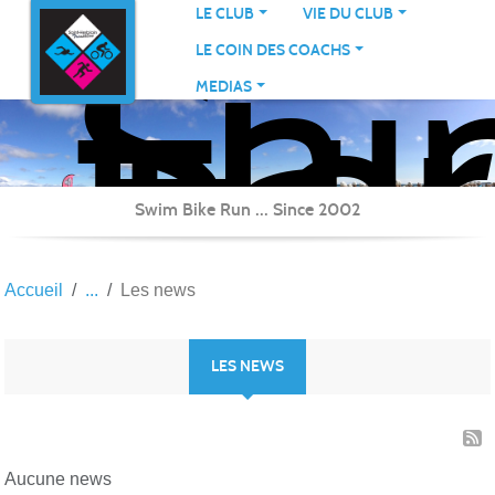
Sai
Panneau de gestion des cookies
LE CLUB
VIE DU CLUB
Her
LE COIN DES COACHS
Tri
MEDIAS
Swim Bike Run ... Since 2002
Accueil
Les news
LES NEWS
Aucune news