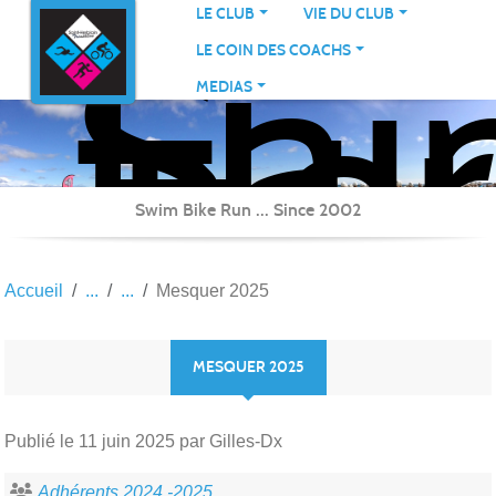
Sai
Panneau de gestion des cookies
LE CLUB
VIE DU CLUB
Her
LE COIN DES COACHS
Tri
MEDIAS
Swim Bike Run ... Since 2002
Accueil
Mesquer 2025
MESQUER 2025
Publié le
11 juin 2025
par Gilles-Dx
Adhérents 2024 -2025