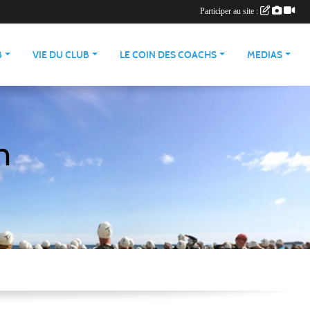
Participer au site :
B
VIE DU CLUB
LE COIN DES COACHS
MEDIAS
n